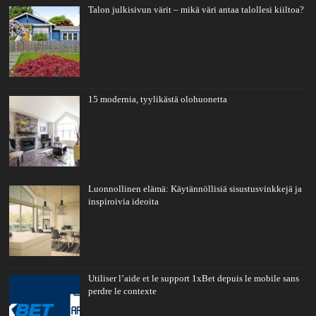
Talon julkisivun värit – mikä väri antaa talollesi kiiltoa?
15 modernia, tyylikästä olohuonetta
Luonnollinen elämä: Käytännöllisiä sisustusvinkkejä ja
inspiroivia ideoita
Utiliser l’aide et le support 1xBet depuis le mobile sans
perdre le contexte