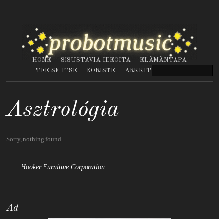
HOME
SISUSTAVIA IDEOITA
ELÄMÄNTAPA
TEE SE ITSE
KORISTE
ARKKITEHTUURI
Asztrológia
Sorry, nothing found.
Hooker Furniture Corporation
Ad