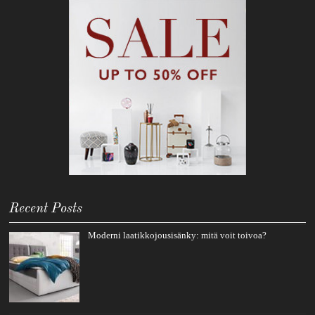
Recent Posts
Moderni laatikkojousisänky: mitä voit toivoa?