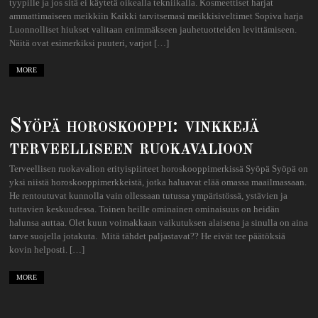
tyypille ja jos sitä ei käytetä oikealla tekniikalla. Kosmeettiset harjat
ammattimaiseen meikkiin Kaikki tarvitsemasi meikkisiveltimet Sopiva harja
Luonnolliset hiukset valitaan enimmäkseen jauhetuotteiden levittämiseen.
Näitä ovat esimerkiksi puuteri, varjot […]
MORE
Syöpä horoskooppi: vinkkejä
terveelliseen ruokavalioon
Terveellisen ruokavalion erityispiirteet horoskooppimerkissä Syöpä Syöpä on
yksi niistä horoskooppimerkkeistä, jotka haluavat elää omassa maailmassaan.
He rentoutuvat kunnolla vain ollessaan tutussa ympäristössä, ystävien ja
tuttavien keskuudessa. Toinen heille ominainen ominaisuus on heidän
halunsa auttaa. Olet kuun voimakkaan vaikutuksen alaisena ja sinulla on aina
tarve suojella jotakuta. Mitä tähdet paljastavat?? He eivät tee päätöksiä
kovin helposti. […]
MORE