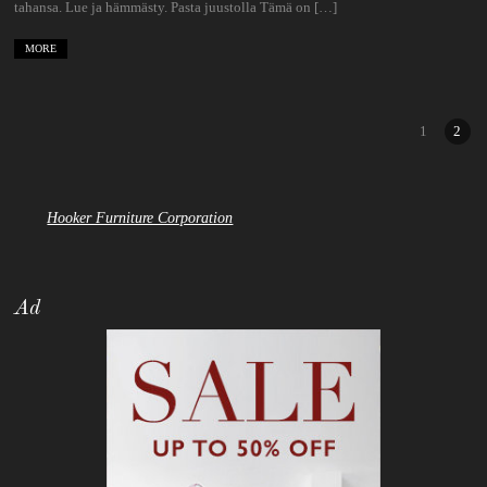
tahansa. Lue ja hämmästy. Pasta juustolla Tämä on […]
MORE
1
2
Hooker Furniture Corporation
Ad