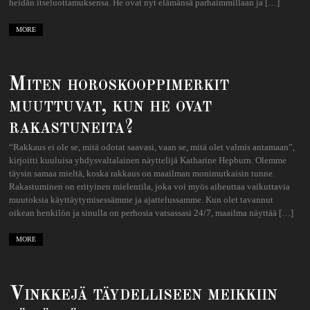
heidän itseluottamuksensa. He ovat nyt elämänsä parhaimmillaan ja […]
MORE
Miten horoskooppimerkit
muuttuvat, kun he ovat
rakastuneita?
“Rakkaus ei ole se, mitä odotat saavasi, vaan se, mitä olet valmis antamaan”,
kirjoitti kuuluisa yhdysvaltalainen näyttelijä Katharine Hepburn. Olemme
täysin samaa mieltä, koska rakkaus on maailman monimutkaisin tunne.
Rakastuminen on erityinen mielentila, joka voi myös aiheuttaa vaikuttavia
muutoksia käyttäytymisessämme ja ajattelussamme. Kun olet tavannut
oikean henkilön ja sinulla on perhosia vatsassasi 24/7, maailma näyttää […]
MORE
Vinkkejä täydelliseen meikkiin