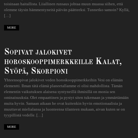
toisinaan haitallista. Liiallinen runsaus johtaa muun muassa siihen, että
olemme täysin hämmentyneitä päivän päätteeksi. Tunnetko samoin? Kyllä,
[…]
MORE
Sopivat jalokivet
horoskooppimerkkeille Kalat,
Syöpä, Skorpioni
Yhteensopivat jalokivet veden horoskooppimerkkeihin Vesi on elämän
elementti. Ilman tätä elämä planeetallamme ei olisi mahdollista. Tämän
elementin vaikutuksen alaisena syntyneillä ihmisillä on monia sen
ominaisuuksia. Olet empaattinen ja pystyt siten tukemaan ja ymmärtämään
muita hyvin. Samaan aikaan he ovat kuitenkin hyvin emotionaalisia ja
muuttavat mielialansa ja luonteensa tilanteen mukaan, aivan kuten se on
tyypillistä vedelle. […]
MORE