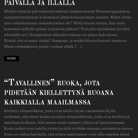
päivällä ja illalla
Meikkivinkkejä päivittäisestä näköstä iltamuutokseen Monissa tapauksissa
suunnittelemattomat kokemukset jättävät kauneimmat muistot. Mutta oletko
aina valmistautunut saamaan kaiken irti? Miltä sinusta tuntuu, kun sinut
kutsutaan treffeille pitkän työpäivän jälkeen? Pystytkö näyttämään hyvältä
tekemällä sen? Kompromissi ulkonäön kanssa voi pilata kokouksen …
Riittää, että et tunne itseäsi? Kampaus- ja meikkiideoita kasvosi muotoon
Mutta enimmäkseen jotain voidaan tehdä. […]
MORE
“Tavallinen” ruoka, jota
pidetään kiellettynä ruoana
kaikkialla maailmassa
Kielletyt elintarvikkeet, jotka ovat meille täysin vaarattomia Kyllä,
tiedämme, että olette kaikki kuulleet elintarvikkeista, jotka ovat kiellettyjä
maailman kolkassa. Silti monet teistä varmasti yllättyvät luettelostamme.
Koska jotkut ovat todella yleisiä ja niitä syödään massana useimmissa maissa.
Joten on vaikea kuvitella, että niiden nauttiminen voisi olla ongelma missä