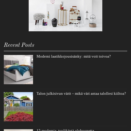
Recent Posts
Moderni laatikkojousisänky: mitä voit toivoa?
Talon julkisivun värit – mikä väri antaa talollesi kiiltoa?
15 modernia, tyylikästä olohuonetta