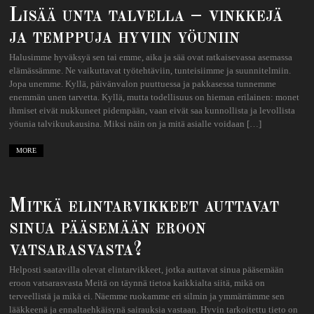
Lisää unta talvella – vinkkejä
ja temppuja hyviin yöuniin
Halusimme hyväksyä sen tai emme, aika ja sää ovat ratkaisevassa asemassa
elämässämme. Ne vaikuttavat työtehtäviin, tunteisiimme ja suunnitelmiin.
Jopa unemme. Kyllä, päivänvalon puuttuessa ja pakkasessa tunnemme
enemmän unen tarvetta. Kyllä, mutta todellisuus on hieman erilainen: monet
ihmiset eivät nukkuneet pidempään, vaan eivät saa kunnollista ja levollista
yöunia talvikuukausina. Miksi näin on ja mitä asialle voidaan […]
MORE
Mitkä elintarvikkeet auttavat
sinua pääsemään eroon
vatsarasvasta?
Helposti saatavilla olevat elintarvikkeet, jotka auttavat sinua pääsemään
eroon vatsarasvasta Meitä on täynnä tietoa kaikkialta siitä, mikä on
terveellistä ja mikä ei. Näemme ruokamme eri silmin ja ymmärrämme sen
lääkkeenä ja ennaltaehkäisynä sairauksia vastaan. Hyvin tarkoitettu tieto on