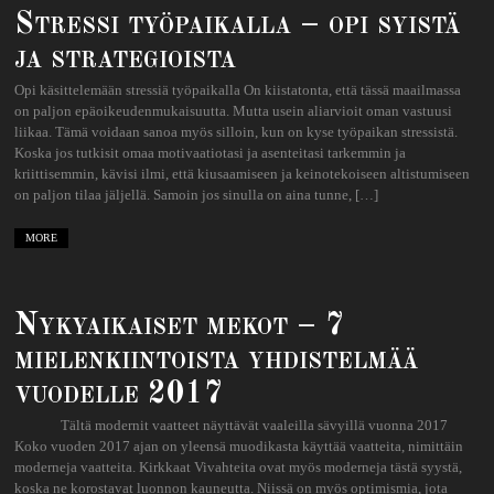
Stressi työpaikalla – opi syistä
ja strategioista
Opi käsittelemään stressiä työpaikalla On kiistatonta, että tässä maailmassa
on paljon epäoikeudenmukaisuutta. Mutta usein aliarvioit oman vastuusi
liikaa. Tämä voidaan sanoa myös silloin, kun on kyse työpaikan stressistä.
Koska jos tutkisit omaa motivaatiotasi ja asenteitasi tarkemmin ja
kriittisemmin, kävisi ilmi, että kiusaamiseen ja keinotekoiseen altistumiseen
on paljon tilaa jäljellä. Samoin jos sinulla on aina tunne, […]
MORE
Nykyaikaiset mekot – 7
mielenkiintoista yhdistelmää
vuodelle 2017
Tältä modernit vaatteet näyttävät vaaleilla sävyillä vuonna 2017
Koko vuoden 2017 ajan on yleensä muodikasta käyttää vaatteita, nimittäin
moderneja vaatteita. Kirkkaat Vivahteita ovat myös moderneja tästä syystä,
koska ne korostavat luonnon kauneutta. Niissä on myös optimismia, jota