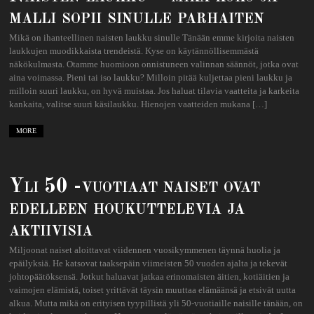
malli sopii sinulle parhaiten
Mikä on ihanteellinen naisten laukku sinulle Tänään emme kirjoita naisten
laukkujen muodikkaista trendeistä. Kyse on käytännöllisemmästä
näkökulmasta. Otamme huomioon onnistuneen valinnan säännöt, jotka ovat
aina voimassa. Pieni tai iso laukku? Milloin pitää kuljettaa pieni laukku ja
milloin suuri laukku, on hyvä muistaa. Jos haluat tilavia vaatteita ja karkeita
kankaita, valitse suuri käsilaukku. Hienojen vaatteiden mukana […]
MORE
Yli 50 -vuotiaat naiset ovat
edelleen houkuttelevia ja
aktiivisia
Miljoonat naiset aloittavat viidennen vuosikymmenen täynnä huolia ja
epäilyksiä. He katsovat taaksepäin viimeisten 50 vuoden ajalta ja tekevät
johtopäätöksensä. Jotkut haluavat jatkaa erinomaisten äitien, kotiäitien ja
vaimojen elämistä, toiset yrittävät täysin muuttaa elämäänsä ja etsivät uutta
alkua. Mutta mikä on erityisen tyypillistä yli 50-vuotiaille naisille tänään, on