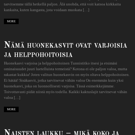
tarvitsemme tällä hetkellä paljon. Älä unohda, että voit katsoa kirkkaita
kankaita, kuten kangasta, jota voidaan muokata […]
MORE
Nämä huonekasvit ovat varjoisia
ja helppohoitoisia
Huonekasvi varjoisa ja helppohoitoinen Tunnistitko itsesi ja etsimäsi
ominaisuudet juuri luetelluista termeistä? Kotona ei ole paljon valoa, mutta
rakastat kukkia! Joten valitun huonekasvin on myös oltava helppohoitoinen.
Ei hätää! Sisäkasvit, jotka tarvitsevat vähän valoa On enemmän kuin yksi
huonekasvi, joka on luonnollisesti varjoisa. Tässä esimerkkejämme.
Toivottavasti pidät niistä myös todella. Kaikki kaktuslajit tarvitsevat vähän
valoa […]
MORE
Naisten laukku – mikä koko ja