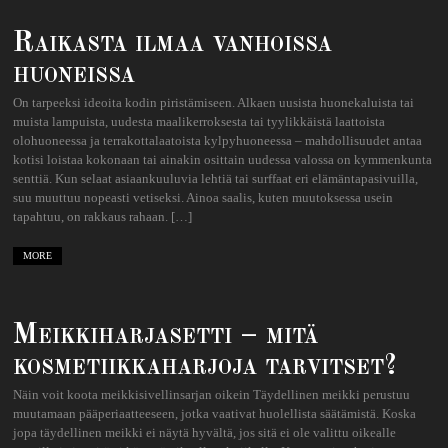
Raikasta ilmaa vanhoissa
huoneissa
On tarpeeksi ideoita kodin piristämiseen. Alkaen uusista huonekaluista tai
muista lampuista, uudesta maalikerroksesta tai tyylikkäistä laattoista
olohuoneessa ja terrakottalaatoista kylpyhuoneessa – mahdollisuudet antaa
kotisi loistaa kokonaan tai ainakin osittain uudessa valossa on kymmenkunta
senttiä. Kun selaat asiaankuuluvia lehtiä tai surffaat eri elämäntapasivuilla,
suu muuttuu nopeasti vetiseksi. Ainoa saalis, kuten muutoksessa usein
tapahtuu, on rakkaus rahaan. […]
MORE
Meikkiharjasetti – mitä
kosmetiikkaharjoja tarvitset?
Näin voit koota meikkisivellinsarjan oikein Täydellinen meikki perustuu
muutamaan pääperiaatteeseen, jotka vaativat huolellista säätämistä. Koska
jopa täydellinen meikki ei näytä hyvältä, jos sitä ei ole valittu oikealle