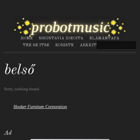
HOME
SISUSTAVIA IDEOITA
ELÄMÄNTAPA
TEE SE ITSE
KORISTE
ARKKITEHTUURI
belső
Sorry, nothing found.
Hooker Furniture Corporation
Ad