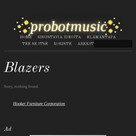
HOME
SISUSTAVIA IDEOITA
ELÄMÄNTAPA
TEE SE ITSE
KORISTE
ARKKITEHTUURI
Blazers
Sorry, nothing found.
Hooker Furniture Corporation
Ad