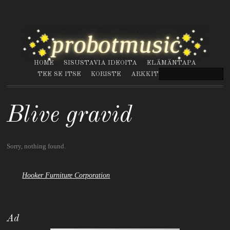
HOME
SISUSTAVIA IDEOITA
ELÄMÄNTAPA
TEE SE ITSE
KORISTE
ARKKITEHTUURI
Blive gravid
Sorry, nothing found.
Hooker Furniture Corporation
Ad