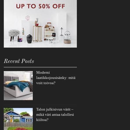
Recent Posts
Moderni
laatikkojousisänky: mitä
voit toivoa?
Talon julkisivun värit –
mikä väri antaa talollesi
kiiltoa?