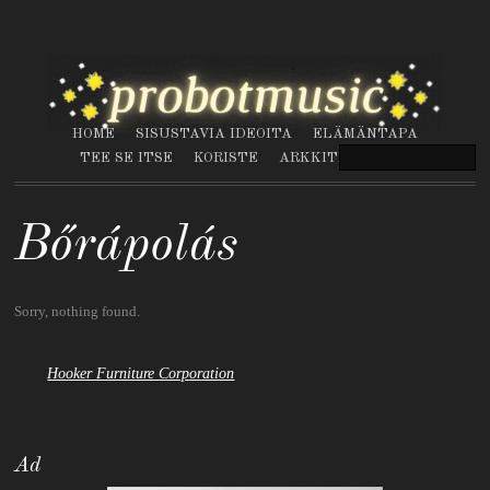
HOME
SISUSTAVIA IDEOITA
ELÄMÄNTAPA
TEE SE ITSE
KORISTE
ARKKITEHTUURI
Bőrápolás
Sorry, nothing found.
Hooker Furniture Corporation
Ad