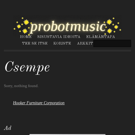
HOME
SISUSTAVIA IDEOITA
ELÄMÄNTAPA
TEE SE ITSE
KORISTE
ARKKITEHTUURI
Csempe
Sorry, nothing found.
Hooker Furniture Corporation
Ad