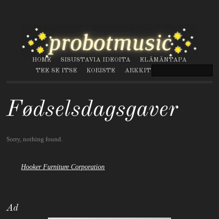
HOME
SISUSTAVIA IDEOITA
ELÄMÄNTAPA
TEE SE ITSE
KORISTE
ARKKITEHTUURI
Fødselsdagsgaver
Sorry, nothing found.
Hooker Furniture Corporation
Ad