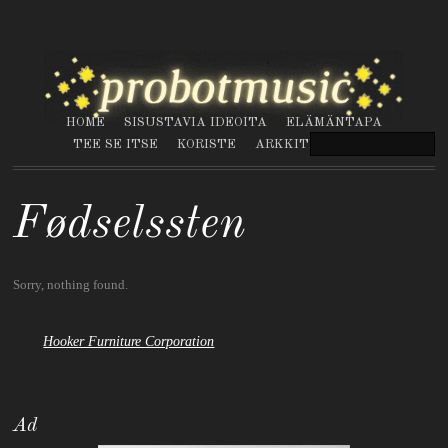
HOME
SISUSTAVIA IDEOITA
ELÄMÄNTAPA
TEE SE ITSE
KORISTE
ARKKITEHTUURI
Fødselssten
Sorry, nothing found.
Hooker Furniture Corporation
Ad