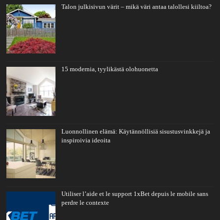
Talon julkisivun värit – mikä väri antaa talollesi kiiltoa?
15 modernia, tyylikästä olohuonetta
Luonnollinen elämä: Käytännöllisiä sisustusvinkkejä ja
inspiroivia ideoita
Utiliser l’aide et le support 1xBet depuis le mobile sans
perdre le contexte