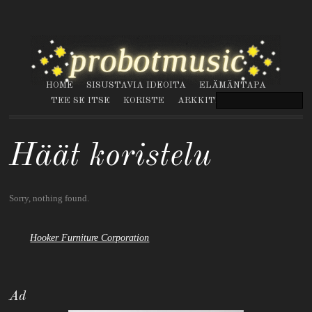
HOME
SISUSTAVIA IDEOITA
ELÄMÄNTAPA
TEE SE ITSE
KORISTE
ARKKITEHTUURI
Häät koristelu
Sorry, nothing found.
Hooker Furniture Corporation
Ad