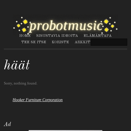
HOME
SISUSTAVIA IDEOITA
ELÄMÄNTAPA
TEE SE ITSE
KORISTE
ARKKITEHTUURI
häät
Sorry, nothing found.
Hooker Furniture Corporation
Ad