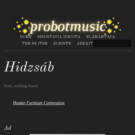
HOME
SISUSTAVIA IDEOITA
ELÄMÄNTAPA
TEE SE ITSE
KORISTE
ARKKITEHTUURI
Hidzsáb
Sorry, nothing found.
Hooker Furniture Corporation
Ad