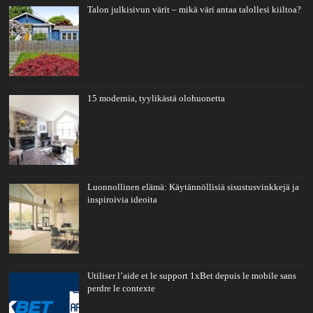
Talon julkisivun värit – mikä väri antaa talollesi kiiltoa?
15 modernia, tyylikästä olohuonetta
Luonnollinen elämä: Käytännöllisiä sisustusvinkkejä ja
inspiroivia ideoita
Utiliser l’aide et le support 1xBet depuis le mobile sans
perdre le contexte