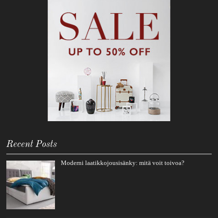
Recent Posts
Moderni laatikkojousisänky: mitä voit toivoa?