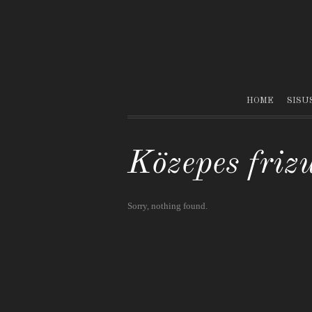
HOME
SISU
Közepes friz
Sorry, nothing found.