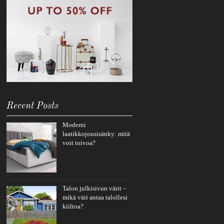
Recent Posts
Moderni
laatikkojousisänky: mitä
voit toivoa?
Talon julkisivun värit –
mikä väri antaa talollesi
kiiltoa?