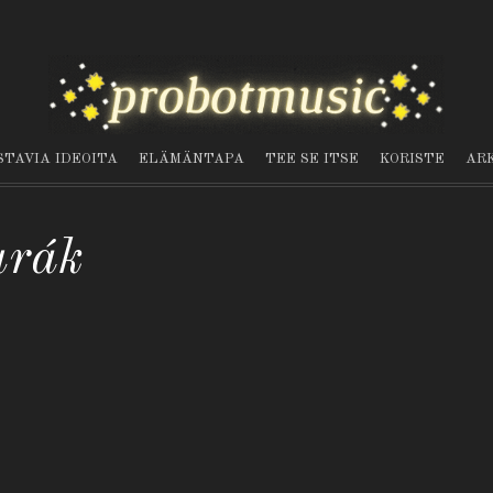
STAVIA IDEOITA
ELÄMÄNTAPA
TEE SE ITSE
KORISTE
AR
urák