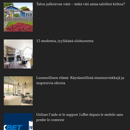
Talon julkisivun värit – mikä väri antaa talollesi kiiltoa?
15 modernia, tyylikästä olohuonetta
Luonnollinen elämä: Käytännöllisiä sisustusvinkkejä ja
inspiroivia ideoita
Utiliser l’aide et le support 1xBet depuis le mobile sans
perdre le contexte