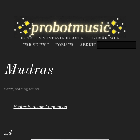
HOME
SISUSTAVIA IDEOITA
ELÄMÄNTAPA
TEE SE ITSE
KORISTE
ARKKITEHTUURI
Mudras
Sorry, nothing found.
Hooker Furniture Corporation
Ad