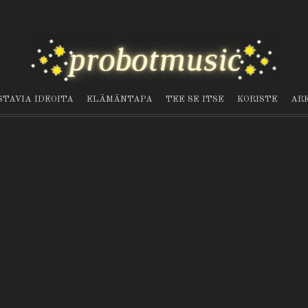
STAVIA IDEOITA
ELÄMÄNTAPA
TEE SE ITSE
KORISTE
AR