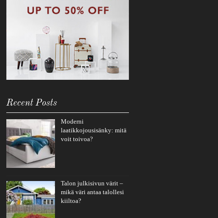
Recent Posts
Moderni
laatikkojousisänky: mitä
voit toivoa?
Talon julkisivun värit –
mikä väri antaa talollesi
kiiltoa?