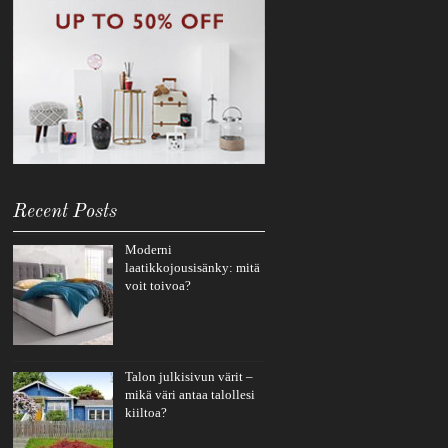
Recent Posts
Moderni
laatikkojousisänky: mitä
voit toivoa?
Talon julkisivun värit –
mikä väri antaa talollesi
kiiltoa?