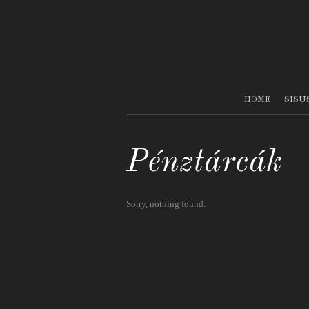
HOME
SISU
Pénztárcák
Sorry, nothing found.