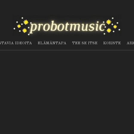
STAVIA IDEOITA
ELÄMÄNTAPA
TEE SE ITSE
KORISTE
AR