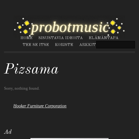
HOME
SISUSTAVIA IDEOITA
ELÄMÄNTAPA
TEE SE ITSE
KORISTE
ARKKITEHTUURI
Pizsama
Sorry, nothing found.
Hooker Furniture Corporation
Ad