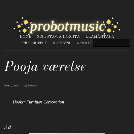
HOME
SISUSTAVIA IDEOITA
ELÄMÄNTAPA
TEE SE ITSE
KORISTE
ARKKITEHTUURI
Pooja værelse
Sorry, nothing found.
Hooker Furniture Corporation
Ad