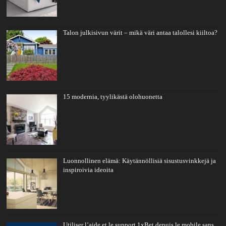
Talon julkisivun värit – mikä väri antaa talollesi kiiltoa?
15 modernia, tyylikästä olohuonetta
Luonnollinen elämä: Käytännöllisiä sisustusvinkkejä ja
inspiroivia ideoita
Utiliser l’aide et le support 1xBet depuis le mobile sans