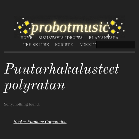
HOME
SISUSTAVIA IDEOITA
ELÄMÄNTAPA
TEE SE ITSE
KORISTE
ARKKITEHTUURI
Puutarhakalusteet
polyratan
Sorry, nothing found.
Hooker Furniture Corporation