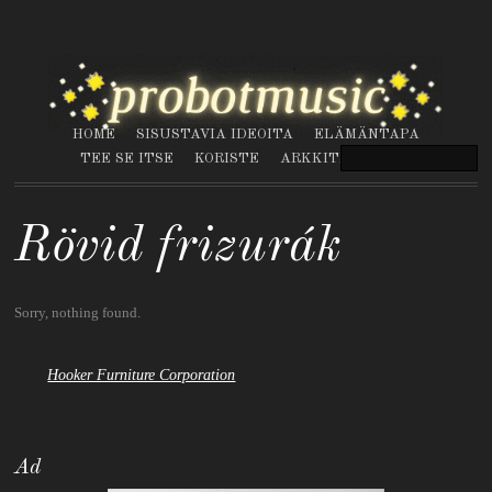
HOME
SISUSTAVIA IDEOITA
ELÄMÄNTAPA
TEE SE ITSE
KORISTE
ARKKITEHTUURI
Rövid frizurák
Sorry, nothing found.
Hooker Furniture Corporation
Ad