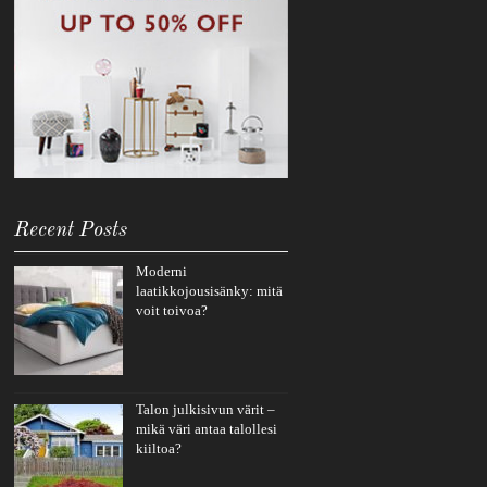
Recent Posts
Moderni
laatikkojousisänky: mitä
voit toivoa?
Talon julkisivun värit –
mikä väri antaa talollesi
kiiltoa?