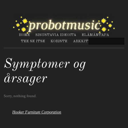
HOME
SISUSTAVIA IDEOITA
ELÄMÄNTAPA
TEE SE ITSE
KORISTE
ARKKITEHTUURI
Symptomer og
årsager
Sorry, nothing found.
Hooker Furniture Corporation