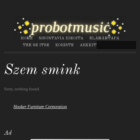
HOME
SISUSTAVIA IDEOITA
ELÄMÄNTAPA
TEE SE ITSE
KORISTE
ARKKITEHTUURI
Szem smink
Sorry, nothing found.
Hooker Furniture Corporation
Ad