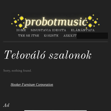
HOME
SISUSTAVIA IDEOITA
ELÄMÄNTAPA
TEE SE ITSE
KORISTE
ARKKITEHTUURI
Tetováló szalonok
Sorry, nothing found.
Hooker Furniture Corporation
Ad