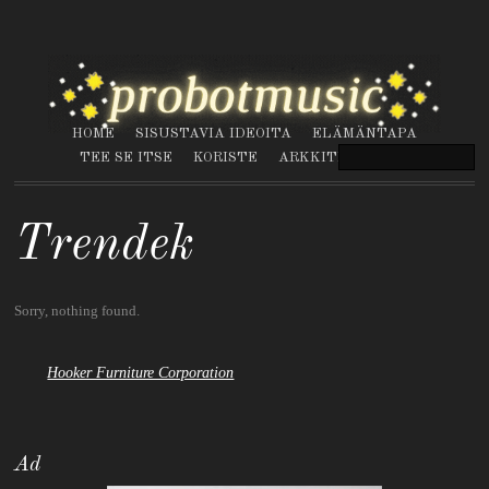
HOME
SISUSTAVIA IDEOITA
ELÄMÄNTAPA
TEE SE ITSE
KORISTE
ARKKITEHTUURI
Trendek
Sorry, nothing found.
Hooker Furniture Corporation
Ad