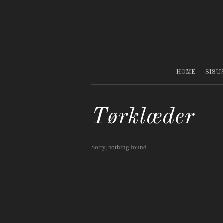
HOME
SISU
Tørklæder
Sorry, nothing found.