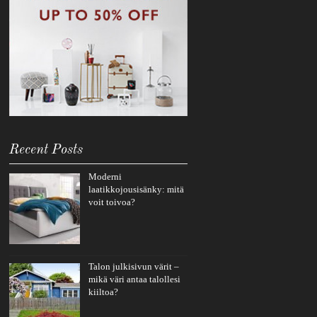
Recent Posts
Moderni
laatikkojousisänky: mitä
voit toivoa?
Talon julkisivun värit –
mikä väri antaa talollesi
kiiltoa?