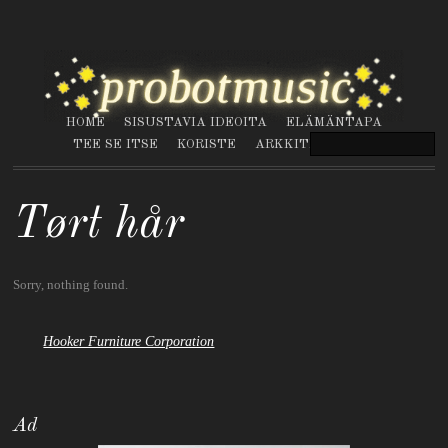
HOME
SISUSTAVIA IDEOITA
ELÄMÄNTAPA
TEE SE ITSE
KORISTE
ARKKITEHTUURI
Tørt hår
Sorry, nothing found.
Hooker Furniture Corporation
Ad