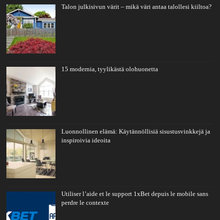
Talon julkisivun värit – mikä väri antaa talollesi kiiltoa?
15 modernia, tyylikästä olohuonetta
Luonnollinen elämä: Käytännöllisiä sisustusvinkkejä ja
inspiroivia ideoita
Utiliser l’aide et le support 1xBet depuis le mobile sans
perdre le contexte