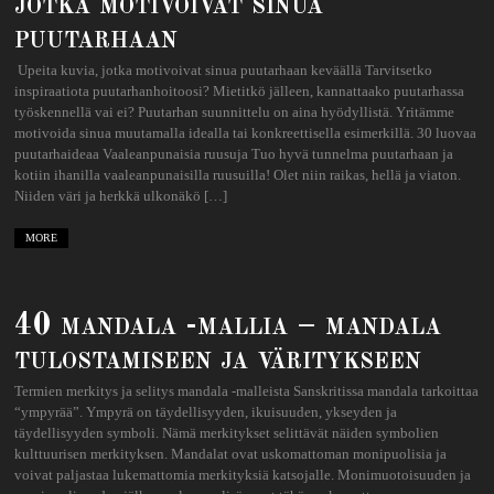
jotka motivoivat sinua
puutarhaan
Upeita kuvia, jotka motivoivat sinua puutarhaan keväällä Tarvitsetko
inspiraatiota puutarhanhoitoosi? Mietitkö jälleen, kannattaako puutarhassa
työskennellä vai ei? Puutarhan suunnittelu on aina hyödyllistä. Yritämme
motivoida sinua muutamalla idealla tai konkreettisella esimerkillä. 30 luovaa
puutarhaideaa Vaaleanpunaisia ​​ruusuja Tuo hyvä tunnelma puutarhaan ja
kotiin ihanilla vaaleanpunaisilla ruusuilla! Olet niin raikas, hellä ja viaton.
Niiden väri ja herkkä ulkonäkö […]
MORE
40 mandala -mallia – mandala
tulostamiseen ja väritykseen
Termien merkitys ja selitys mandala -malleista Sanskritissa mandala tarkoittaa
“ympyrää”. Ympyrä on täydellisyyden, ikuisuuden, ykseyden ja
täydellisyyden symboli. Nämä merkitykset selittävät näiden symbolien
kulttuurisen merkityksen. Mandalat ovat uskomattoman monipuolisia ja
voivat paljastaa lukemattomia merkityksiä katsojalle. Monimuotoisuuden ja