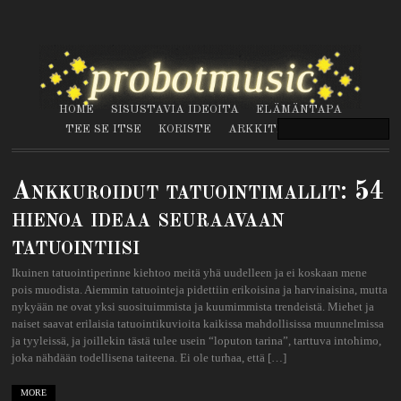
HOME
SISUSTAVIA IDEOITA
ELÄMÄNTAPA
TEE SE ITSE
KORISTE
ARKKITEHTUURI
Ankkuroidut tatuointimallit: 54
hienoa ideaa seuraavaan
tatuointiisi
Ikuinen tatuointiperinne kiehtoo meitä yhä uudelleen ja ei koskaan mene
pois muodista. Aiemmin tatuointeja pidettiin erikoisina ja harvinaisina, mutta
nykyään ne ovat yksi suosituimmista ja kuumimmista trendeistä. Miehet ja
naiset saavat erilaisia ​​tatuointikuvioita kaikissa mahdollisissa muunnelmissa
ja tyyleissä, ja joillekin tästä tulee usein “loputon tarina”, tarttuva intohimo,
joka nähdään todellisena taiteena. Ei ole turhaa, että […]
MORE