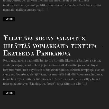
monipuolisuuden jälkeen olemme lisänneet tähän uskomattoman
merkityksellisiä symboleja. Mikä oikeastaan ​​on mandala? Sen lisäksi, että
mandala -malleja ympäröivät […]
MORE
Yllättävä kirjan valaistus
herättää voimakkaita tunteita –
Ekaterina Panikanova
Retro maalauksia vanhoille hylätyille kirjoille Ekaterina Panikova käyttää
vanhoja kirjoja, koululehtiä ja julisteita eri aikakausilta, jotka hän löysi
kirpputoreilta. Hän käytti sitä luodakseen poikkeuksellisia temppuja. Hän on
syntynyt Pietarissa, Venäjällä, mutta asuu tällä hetkellä Roomassa, Italiassa,
missä hän myös esittelee luomuksiaan. Alla oleva valaistus sisältyy hänen
toiseen näyttelyyn “Un, due, tre, fuoco”, joka esiteltiin z2o […]
MORE