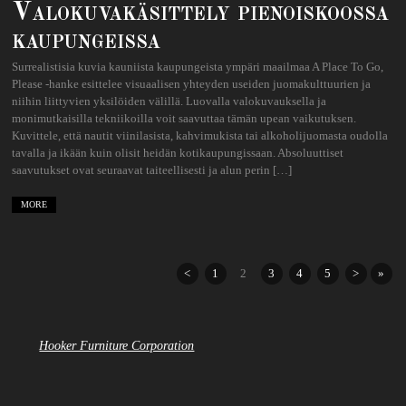
Valokuvakäsittely pienoiskoossa
kaupungeissa
Surrealistisia kuvia kauniista kaupungeista ympäri maailmaa A Place To Go,
Please -hanke esittelee visuaalisen yhteyden useiden juomakulttuurien ja
niihin liittyvien yksilöiden välillä. Luovalla valokuvauksella ja
monimutkaisilla tekniikoilla voit saavuttaa tämän upean vaikutuksen.
Kuvittele, että nautit viinilasista, kahvimukista tai alkoholijuomasta oudolla
tavalla ja ikään kuin olisit heidän kotikaupungissaan. Absoluuttiset
saavutukset ovat seuraavat taiteellisesti ja alun perin […]
MORE
<
1
2
3
4
5
>
»
Hooker Furniture Corporation