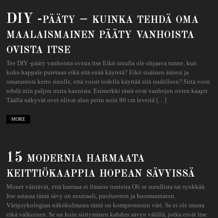
DIY -pääty – kuinka tehdä oma
maalaismainen pääty vanhoista
ovista itse
Tee DIY -pääty vanhoista ovista itse Eikö sinulla ole ohjaava tunne, kun
koko kappale puretaan eikä sitä enää käytetä? Eikö sisäinen äänesi ja
omatuntosi kerro sinulle, että voisit todella käyttää sitä uudelleen? Siitä voisi
tehdä niin paljon uutta kaunista. Esimerkki tästä ovat vanhojen ovien kaapit.
Täällä näkyvät ovet olivat alun perin noin 90 cm leveitä […]
MORE
15 modernia harmaata
keittiökaappia hopean sävyissä
Monet väittävät, että harmaa ei ilmaise tunteita Oli se surullista tai synkkää.
Itse asiassa tämä sävy on neutraali, puolueeton ja huomaamaton.
Väripsykologian näkökulmasta tämä on kompromissin väri. Se ei ole musta
eikä valkoinen. Se on kuin siirtyminen kahden sävyn välillä, jotka eivät itse