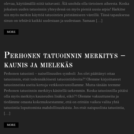
olevaa, käyttämällä niitä taitavasti. Älä unohda olla tietoinen aiheesta. Koska
jokaisen uuden tatuoinnin yhteydessä on myös pieniä uusia arpia! Harkitse
siis myös meikin käyttöä tatuointien piristämiseen väreillä. Tässä tapauksessa
sinun on tehtävä kaikki uudestaan ​​ja uudestaan. Samaan […]
MORE
Perhonen tatuoinnin merkitys –
kaunis ja mielekäs
Perhonen tatuointi – naisellisuuden symboli Jos olet päättänyt ottaa
tatuoinnin, etsit todennäköisesti tatuointiideoita?! Olemme kirjoittaneet
tatuoinneista useita kertoja verkkosivustollamme. Mutta tänään teemme
Perhonen tatuoinnin merkitys käsitellä tarkemmin. Koska tatuoinnilla pitäisi
olla myös merkitys kauneuden lisäksi, eikö?! Olemme vakuuttuneita ja
tiedämme omasta kokemuksestamme, että on erittäin vaikea valita yhtä
tatuointia loputtomista mahdollisuuksista. Jos etsit naispuolista tatuointia,
[…]
MORE