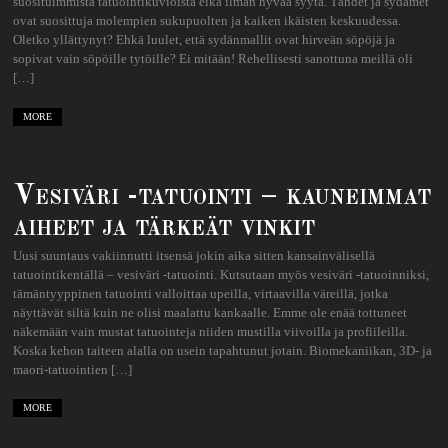
suosituimmista tatuointikuvioista eikä ilman hyvää syytä. Tähdet ja sydämet
ovat suosittuja molempien sukupuolten ja kaiken ikäisten keskuudessa.
Oletko yllättynyt? Ehkä luulet, että sydänmallit ovat hirveän söpöjä ja
sopivat vain söpöille tytöille? Ei mitään! Rehellisesti sanottuna meillä oli
[…]
MORE
Vesiväri -tatuointi – kauneimmat
aiheet ja tärkeät vinkit
Uusi suuntaus vakiinnutti itsensä jokin aika sitten kansainvälisellä
tatuointikentällä – vesiväri -tatuointi. Kutsutaan myös vesiväri -tatuoinniksi,
tämäntyyppinen tatuointi valloittaa upeilla, virtaavilla väreillä, jotka
näyttävät siltä kuin ne olisi maalattu kankaalle. Emme ole enää tottuneet
näkemään vain mustat tatuointeja niiden mustilla viivoilla ja profiileilla.
Koska kehon taiteen alalla on usein tapahtunut jotain. Biomekaniikan, 3D- ja
maori-tatuointien […]
MORE