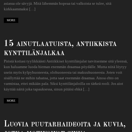
asiassa ole sävyjä. Mitä lähemmäs hopeaa tai valkoista se tulee, sitä
kirkkaammaksi […]
MORE
15 ainutlaatuista, antiikkista
kynttilänjalkaa
Piristä kotiasi tyylikkäästi Antiikkiset kynttilänjalat tarvitsemme sitä yleensä,
kun haluamme luoda hieman enemmän draamaa pöydälle. Mutta niitä löytyy
usein myös kylpyhuoneesta, olohuoneesta tai makuuhuoneesta. Joten voit
sisällyttää ne mihin tahansa, jotta saat enemmän draamaa. Ainoa ehto on
varmistaa, ettei mikään pala. Siksi kynttilänjaloilla on tärkeä rooli. Jos aiot
käyttää näitä joka tapauksessa, sinun pitäisi ehkä […]
MORE
Luovia puutarhaideoita ja kuvia,