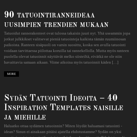
90 tatuointiranneideaa
uusimpien trendien mukaan
Tatuoidut rannerakenteet ovat tulossa takaisin juuri nyt. Yhä useammin jopa
jotkut julkkikset valitsevat pieniä tatuointeja kaikista tämän ruumiinosan
paikoista. Ranteen sisäpuoli on varsin suosittu, koska sen avulla tatuointi
voidaan tarvittaessa piilottaa koruilla tai rannekellolla. Mutta myös ranteen
puolella olevat tatuoinnit näyttävät melko siisteiltä, ​​eivätkä ne ole niin
havaittavia samaan aikaan. Viime aikoina myös tatuoinnit käden […]
MORE
Sydän Tatuointi Ideoita – 40
Inspiration Templates naisille
ja miehille
Haluatko ottaa sydämen tatuoinnin? Miten löydät haluamasi tatuointi -
idean? Sinun ei ainakaan pitäisi ajatella ehdotustamme? Sydän on yksi