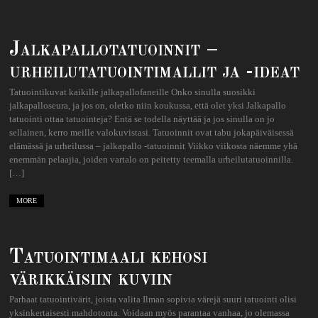
Jalkapallotatuoinnit –
urheilutatuointimallit ja -ideat
Tatuointikuvat kaikille jalkapallofaneille Onko sinulla suosikki
jalkapalloseura, ja jos on, oletko niin koukussa, että olet yksi Jalkapallo
tatuointi ottaa tatuointeja? Entä se todella näyttää ja jos sinulla on jo
sellainen, kerro meille valokuvistasi. Tatuoinnit ovat tabu jokapäiväisessä
elämässä ja urheilussa – jalkapallo -tatuoinnit Viikko viikosta näemme yhä
enemmän pelaajia, joiden vartalo on peitetty teemalla urheilutatuoinnilla.
[…]
MORE
Tatuointimaali kehosi
värikkäisiin kuviin
Parhaat tatuointivärit, joista valita Ilman sopivia värejä suuri tatuointi olisi
yksinkertaisesti mahdotonta. Voidaan myös parantaa vanhaa, jo olemassa